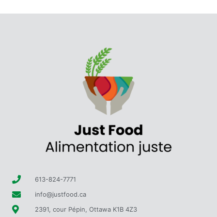
613-824-7771
info@justfood.ca
2391, cour Pépin, Ottawa K1B 4Z3