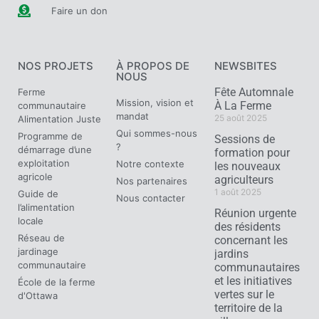
Faire un don
NOS PROJETS
À PROPOS DE
NEWSBITES
NOUS
Fête Automnale
Ferme
Mission, vision et
À La Ferme
communautaire
mandat
25 août 2025
Alimentation Juste
Qui sommes-nous
Programme de
Sessions de
?
démarrage d’une
formation pour
exploitation
Notre contexte
les nouveaux
agricole
agriculteurs
Nos partenaires
1 août 2025
Guide de
Nous contacter
l’alimentation
Réunion urgente
locale
des résidents
Réseau de
concernant les
jardinage
jardins
communautaire
communautaires
et les initiatives
École de la ferme
vertes sur le
d'Ottawa
territoire de la