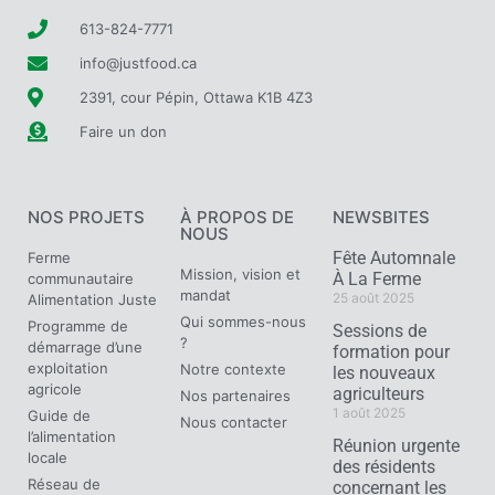
613-824-7771
info@justfood.ca
2391, cour Pépin, Ottawa K1B 4Z3
Faire un don
NOS PROJETS
À PROPOS DE
NEWSBITES
NOUS
Fête Automnale
Ferme
Mission, vision et
À La Ferme
communautaire
mandat
25 août 2025
Alimentation Juste
Qui sommes-nous
Programme de
Sessions de
?
démarrage d’une
formation pour
exploitation
Notre contexte
les nouveaux
agricole
agriculteurs
Nos partenaires
1 août 2025
Guide de
Nous contacter
l’alimentation
Réunion urgente
locale
des résidents
Réseau de
concernant les