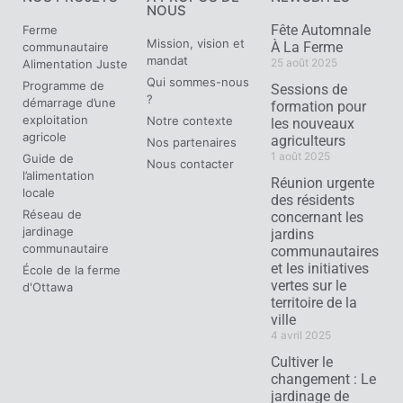
NOUS
Fête Automnale
Ferme
Mission, vision et
À La Ferme
communautaire
mandat
25 août 2025
Alimentation Juste
Qui sommes-nous
Programme de
Sessions de
?
démarrage d’une
formation pour
exploitation
Notre contexte
les nouveaux
agricole
agriculteurs
Nos partenaires
1 août 2025
Guide de
Nous contacter
l’alimentation
Réunion urgente
locale
des résidents
Réseau de
concernant les
jardinage
jardins
communautaire
communautaires
et les initiatives
École de la ferme
vertes sur le
d'Ottawa
territoire de la
ville
4 avril 2025
Cultiver le
changement : Le
jardinage de