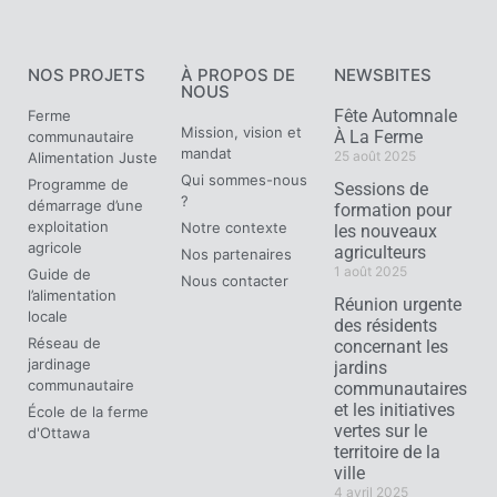
NOS PROJETS
À PROPOS DE
NEWSBITES
NOUS
Fête Automnale
Ferme
Mission, vision et
À La Ferme
communautaire
mandat
25 août 2025
Alimentation Juste
Qui sommes-nous
Programme de
Sessions de
?
démarrage d’une
formation pour
exploitation
Notre contexte
les nouveaux
agricole
agriculteurs
Nos partenaires
1 août 2025
Guide de
Nous contacter
l’alimentation
Réunion urgente
locale
des résidents
Réseau de
concernant les
jardinage
jardins
communautaire
communautaires
et les initiatives
École de la ferme
vertes sur le
d'Ottawa
territoire de la
ville
4 avril 2025