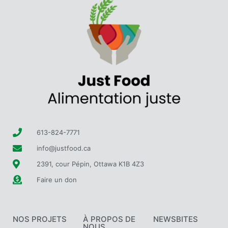
613-824-7771
info@justfood.ca
2391, cour Pépin, Ottawa K1B 4Z3
Faire un don
NOS PROJETS
À PROPOS DE
NEWSBITES
NOUS