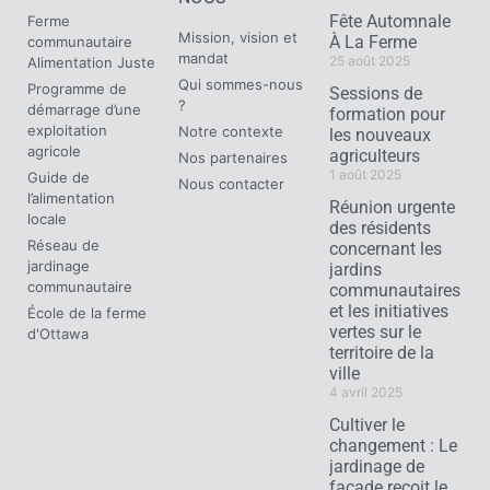
Fête Automnale
Ferme
Mission, vision et
À La Ferme
communautaire
mandat
25 août 2025
Alimentation Juste
Qui sommes-nous
Programme de
Sessions de
?
démarrage d’une
formation pour
exploitation
Notre contexte
les nouveaux
agricole
agriculteurs
Nos partenaires
1 août 2025
Guide de
Nous contacter
l’alimentation
Réunion urgente
locale
des résidents
Réseau de
concernant les
jardinage
jardins
communautaire
communautaires
et les initiatives
École de la ferme
vertes sur le
d'Ottawa
territoire de la
ville
4 avril 2025
Cultiver le
changement : Le
jardinage de
façade reçoit le