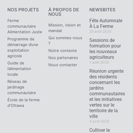
NOS PROJETS
À PROPOS DE
NEWSBITES
NOUS
Fête Automnale
Ferme
Mission, vision et
À La Ferme
communautaire
mandat
25 août 2025
Alimentation Juste
Qui sommes-nous
Programme de
Sessions de
?
démarrage d’une
formation pour
exploitation
Notre contexte
les nouveaux
agricole
agriculteurs
Nos partenaires
1 août 2025
Guide de
Nous contacter
l’alimentation
Réunion urgente
locale
des résidents
Réseau de
concernant les
jardinage
jardins
communautaire
communautaires
et les initiatives
École de la ferme
vertes sur le
d'Ottawa
territoire de la
ville
4 avril 2025
Cultiver le