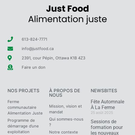
613-824-7771
info@justfood.ca
2391, cour Pépin, Ottawa K1B 4Z3
Faire un don
NOS PROJETS
À PROPOS DE
NEWSBITES
NOUS
Fête Automnale
Ferme
Mission, vision et
À La Ferme
communautaire
mandat
25 août 2025
Alimentation Juste
Qui sommes-nous
Programme de
Sessions de
?
démarrage d’une
formation pour
exploitation
Notre contexte
les nouveaux