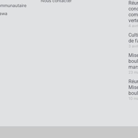
Nous contacter
Réun
ommunautaire
conc
tawa
comm
verte
4 avr
Cult
de f
3 avr
Mise
boul
mar
23 m
Réun
Mise
boul
10 m