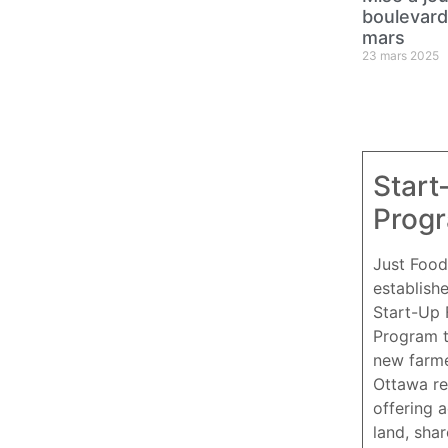
boulevard 
mars
23 mars 2025
Start
Prog
Just Food
establish
Start-Up
Program 
new farme
Ottawa re
offering 
land, sha