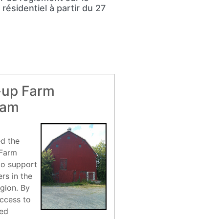
résidentiel à partir du 27
-up Farm
ram
ed the
 Farm
to support
rs in the
gion. By
access to
red