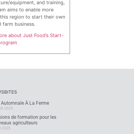
ture/equipment, and training,
am aims to enable more
this region to start their own
l farm business.
re about Just Food’s Start-
program
SBITES
e Automnale À La Ferme
ût 2025
ions de formation pour les
eaux agriculteurs
t 2025