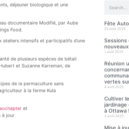
ants, déjeuner biologique et une
veau documentaire Modifié, par Aube
Fête Aut
25 août 2025
hings Food.
Sessions 
ateliers intensifs et participatifs d’une
nouveaux 
1 août 2025
santé de plusieurs espèces de bétail
Réunion u
r Hubert et Suzanne Karreman, de
concernan
communaut
vertes sur 
ncipes de la permaculture sans
4 avril 2025
griculteur à la ferme Kula
Cultiver 
jardinage 
sochapter
et
à Ottawa 
 à jour
3 avril 2025
Mise à jo