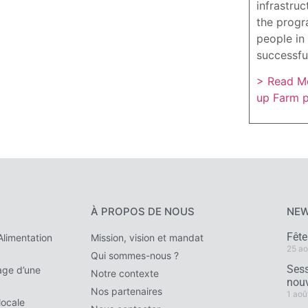
infrastruc
the progr
people in 
successfu
> Read Mo
up Farm 
À PROPOS DE NOUS
NEW
Fêt
limentation
Mission, vision et mandat
25 ao
Qui sommes-nous ?
Sess
ge d’une
Notre contexte
nouv
Nos partenaires
1 aoû
locale