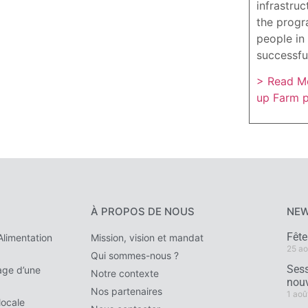
infrastruc
the progr
people in 
successfu
> Read Mo
up Farm 
À PROPOS DE NOUS
NEW
Fêt
limentation
Mission, vision et mandat
25 ao
Qui sommes-nous ?
Sess
ge d’une
Notre contexte
nouv
Nos partenaires
1 aoû
locale