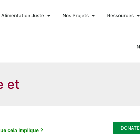
 Alimentation Juste
Nos Projets
Ressources
N
e et
DONATE
que cela implique ?