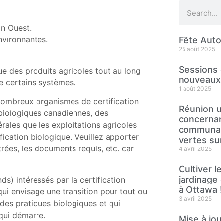
on Ouest.
environnantes.
Fête Aut
25 août 2025
Sessions 
que des produits agricoles tout au long
nouveaux 
e certains systèmes.
1 août 2025
nombreux organismes de certification
Réunion u
 biologiques canadiennes, des
concernan
rales que les exploitations agricoles
communaut
fication biologique. Veuillez apporter
vertes sur 
rées, les documents requis, etc. car
4 avril 2025
Cultiver 
jardinage 
nds) intéressés par la certification
à Ottawa 
ui envisage une transition pour tout ou
3 avril 2025
e des pratiques biologiques et qui
 qui démarre.
Mise à jo