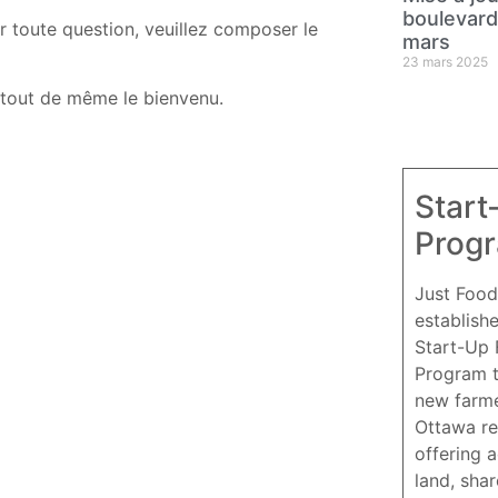
boulevard 
r toute question, veuillez composer le
mars
23 mars 2025
s tout de même le bienvenu.
Start
Prog
Just Food
establish
Start-Up
Program 
new farme
Ottawa re
offering 
land, sha