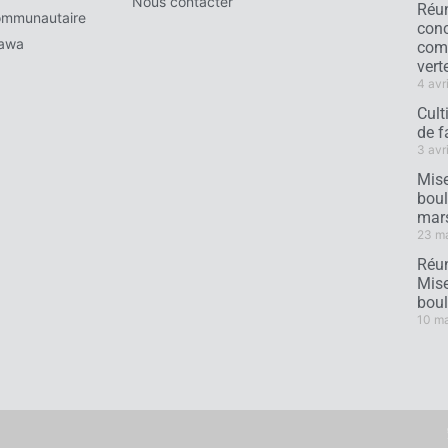
Nous contacter
Réun
ommunautaire
conc
tawa
comm
verte
4 avr
Cult
de f
3 avr
Mise
boul
mar
23 m
Réun
Mise
boul
10 m