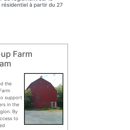
résidentiel à partir du 27
-up Farm
ram
ed the
 Farm
to support
rs in the
gion. By
access to
red