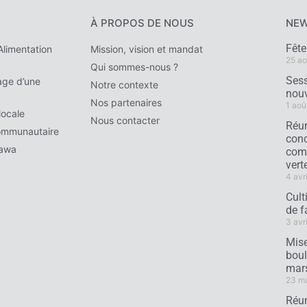
À PROPOS DE NOUS
NEW
Fêt
limentation
Mission, vision et mandat
25 ao
Qui sommes-nous ?
Sess
ge d’une
Notre contexte
nouv
Nos partenaires
1 aoû
locale
Nous contacter
Réun
ommunautaire
conc
tawa
comm
verte
4 avr
Cult
de f
3 avr
Mise
boul
mar
23 m
Réun