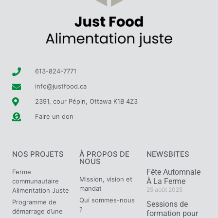
613-824-7771
info@justfood.ca
2391, cour Pépin, Ottawa K1B 4Z3
Faire un don
NOS PROJETS
À PROPOS DE
NEWSBITES
NOUS
Fête Automnale
Ferme
Mission, vision et
À La Ferme
communautaire
mandat
25 août 2025
Alimentation Juste
Qui sommes-nous
Programme de
Sessions de
?
démarrage d’une
formation pour