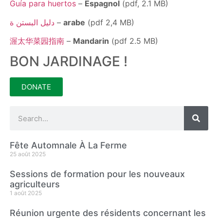
Guía para huertos
–
Espagnol
(pdf, 2.1 MB)
دليل البستن ة
–
arabe
(pdf 2,4 MB)
渥太华菜园指南
–
Mandarin
(pdf 2.5 MB)
BON JARDINAGE !
DONATE
Fête Automnale À La Ferme
25 août 2025
Sessions de formation pour les nouveaux
agriculteurs
1 août 2025
Réunion urgente des résidents concernant les