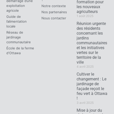
démarrage d’une
formation pour
exploitation
Notre contexte
les nouveaux
agricole
agriculteurs
Nos partenaires
1 août 2025
Guide de
Nous contacter
l’alimentation
Réunion urgente
locale
des résidents
Réseau de
concernant les
jardinage
jardins
communautaire
communautaires
et les initiatives
École de la ferme
vertes sur le
d'Ottawa
territoire de la
ville
4 avril 2025
Cultiver le
changement : Le
jardinage de
façade reçoit le
feu vert à Ottawa
!
3 avril 2025
Mise à jour du