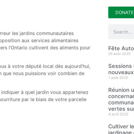
DONATE
erreur les jardins communautaires
opposition aux services alimentaires
ers l’Ontario cultivent des aliments pour
Fête Aut
25 août 2025
Sessions 
ous à votre député local dès aujourd’hui,
nouveaux 
n que nous puissions voir combien de
1 août 2025
Réunion u
z indiquer à quel jardin vous appartenez
concernan
ourriture par le biais de votre parcelle
communaut
vertes sur 
4 avril 2025
Cultiver 
jardinage 