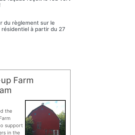
!
ur du règlement sur le
résidentiel à partir du 27
-up Farm
ram
ed the
 Farm
to support
rs in the