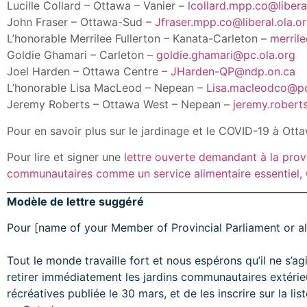
Lucille Collard – Ottawa – Vanier –
lcollard.mpp.co@libera
John Fraser – Ottawa-Sud –
Jfraser.mpp.co@liberal.ola.o
L’honorable Merrilee Fullerton – Kanata-Carleton –
merrile
Goldie Ghamari – Carleton –
goldie.ghamari@pc.ola.org
Joel Harden – Ottawa Centre –
JHarden-QP@ndp.on.ca
L’honorable Lisa MacLeod – Nepean –
Lisa.macleodco@pc
Jeremy Roberts – Ottawa West – Nepean –
jeremy.robert
Pour en savoir plus sur le jardinage et le COVID-19 à Ott
Pour lire et signer une
lettre ouverte demandant à la provin
communautaires comme un service alimentaire essentiel
,
Modèle de lettre suggéré
Pour [name of your Member of Provincial Parliament or all
Tout le monde travaille fort et nous espérons qu’il ne s’ag
retirer immédiatement les jardins communautaires extérieur
récréatives publiée le 30 mars, et de les inscrire sur la li