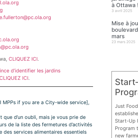
l.ola.org
à Ottawa 
rg
3 avril 2025
e.fullerton@pc.ola.org
Mise à jo
boulevard 
mars
.ola.org
23 mars 2025
s@pc.ola.org
awa,
CLIQUEZ ICI
.
ce d’identifier les jardins
CLIQUEZ ICI
.
Start
Prog
 MPPs if you are a City-wide service],
Just Food
establish
it que d’un oubli, mais je vous prie de
Start-Up
s de la liste des fermetures d’activités
Program 
ste des services alimentaires essentiels
new farme