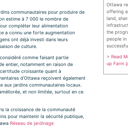
Ottawa re
offering 
 jardins communautaires pour produire de
land, sha
, on estime à 7 000 le nombre de
infrastruc
our compléter leur alimentation
the progr
ce a connu une forte augmentation
people in 
gens ont déjà investi dans leurs
successfu
aison de culture.
> Read Mo
considéré comme faisant partie
up Farm 
de entier, notamment en raison de
ncertitude croissante quant à
imentaires d’Ottawa reçoivent également
âce aux jardins communautaires locaux.
méliorée, et non limitée, surtout en ce
s la croissance de la communauté
ns pour maintenir la sécurité publique,
tawa
Réseau de jardinage