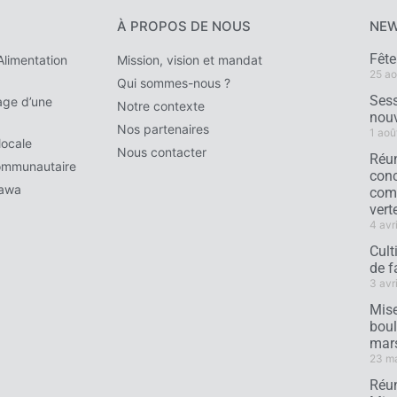
À PROPOS DE NOUS
NEW
Fêt
limentation
Mission, vision et mandat
25 ao
Qui sommes-nous ?
Sess
ge d’une
Notre contexte
nouv
Nos partenaires
1 aoû
locale
Nous contacter
Réun
ommunautaire
conc
tawa
comm
verte
4 avr
Cult
de f
3 avr
Mise
boul
mar
23 m
Réun