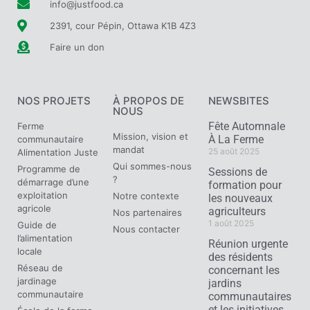
info@justfood.ca
2391, cour Pépin, Ottawa K1B 4Z3
Faire un don
NOS PROJETS
À PROPOS DE
NEWSBITES
NOUS
Fête Automnale
Ferme
Mission, vision et
À La Ferme
communautaire
mandat
25 août 2025
Alimentation Juste
Qui sommes-nous
Programme de
Sessions de
?
démarrage d’une
formation pour
exploitation
Notre contexte
les nouveaux
agricole
agriculteurs
Nos partenaires
1 août 2025
Guide de
Nous contacter
l’alimentation
Réunion urgente
locale
des résidents
Réseau de
concernant les
jardinage
jardins
communautaire
communautaires
et les initiatives