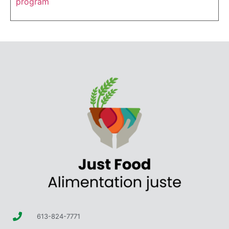
program
613-824-7771